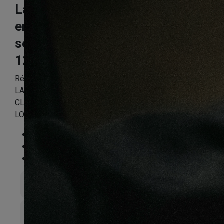
Lame de terrasse
en teck brut
select prix
120X19mm
Référence:
LAME1PP6025
LAME DE TERRASSE EN TECK BRUT LISSE SELECT A
CLIPSER 120x19x L1200-L2200mm – PRIX POUR LE
LOT
Essence
:
Teck
Finition
:
Brut
Compatible sol chauffant
:
Non
Épaisseur totale
19mm
Largeur de lame
120mm