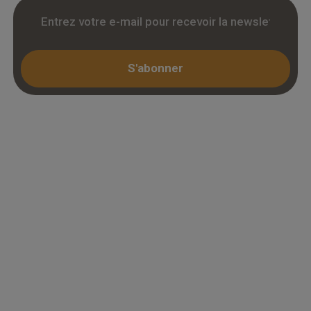
S'abonner
Espace professionnel
Mon compte / Connexion
Créer un compte (KBIS)
Juridique
Mentions légales
Conditions générales de vente