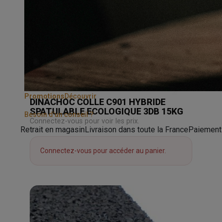
Promotions
Découvrir
DINACHOC COLLE C901 HYBRIDE
SPATULABLE ECOLOGIQUE 3DB 15KG
Besoin d'un conseil ?
Connectez-vous pour voir les prix.
Retrait en magasin
Livraison dans toute la France
Paiement
Connectez-vous pour accéder au panier.