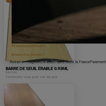
Promotions
Découvrir
Besoin d'un conseil ?
Retrait en magasin
Livraison dans toute la France
Paiement
BARRE DE SEUIL ÉRABLE 0.93ML
BAPPR6
Connectez-vous pour voir les prix.