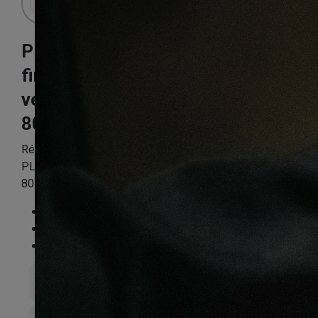
Plinthe mdf
finition chêne gris
vert madrid
80X15mm
Référence:
APLINPP5018
PLINTHE MDF FINITION CHENE GRIS VERT MADRID
80X15 (1140)
Essence
:
Composite
Finition
:
Non
Compatible sol chauffant
:
Non
Épaisseur totale
15mm
Largeur de lame