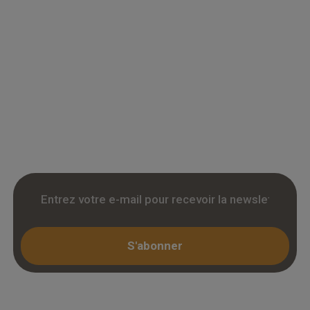
Grossiste en parquet pour professionnels :
accedez a des tarifs remises sur le chene
massif, contrecollé et stratifie. Stock reel,
livraison chantier et retrait 3h. Inscription avec
KBIS.
S'abonner